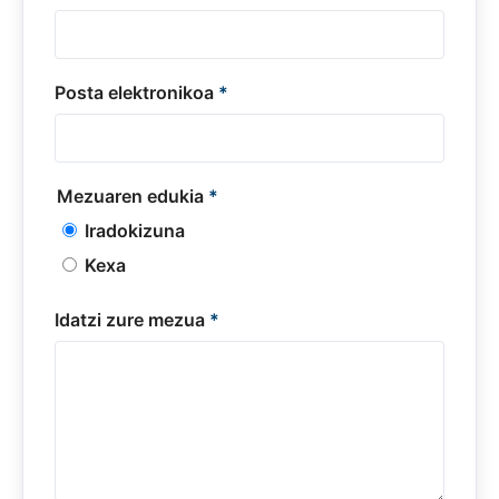
Posta elektronikoa
*
Mezuaren edukia
*
Iradokizuna
Kexa
Idatzi zure mezua
*