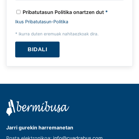
Pribatutasun Politika onartzen dut
*
Ikus Pribatutasun-Politika
* ikurra duten eremuak nahitaezkoak dira.
BIDALI
Jarri gurekin harremanetan
Posta elektronikoa:
info@cuadrabus.com