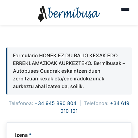
Formulario HONEK EZ DU BALIO KEXAK EDO
ERREKLAMAZIOAK AURKEZTEKO. Bermibusak –
Autobuses Cuadrak eskaintzen duen
zerbitzuari kexak eta/edo iradokizunak
aurkeztu ahal izatea da, soilik.
Telefonoa:
+34 945 890 804
| Telefonoa:
+34 619
010 101
Izena
*