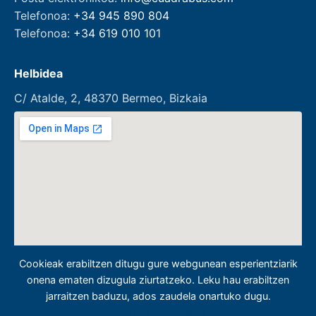
Telefonoa:
+34 945 890 804
Telefonoa:
+34 619 010 101
Helbidea
C/ Atalde, 2, 48370 Bermeo, Bizkaia
Cookieak erabiltzen ditugu gure webgunean esperientziarik
onena ematen dizugula ziurtatzeko. Leku hau erabiltzen
jarraitzen baduzu, ados zaudela onartuko dugu.
Pribatutasun-politika
© 2026. Bermibusa. —
Ingenia